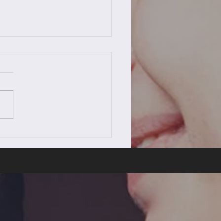
EBLUE.by K設立6周年の
拶