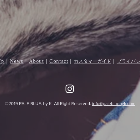
Up
｜
News
｜
About
｜
Contact
｜
｜
カスタマーガイド
プライバ
©︎2019 PALE BLUE. by K All Right Reserved.
info@palebluebyk.com