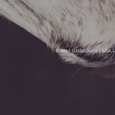
Home
｜
Online Store
｜
Line 