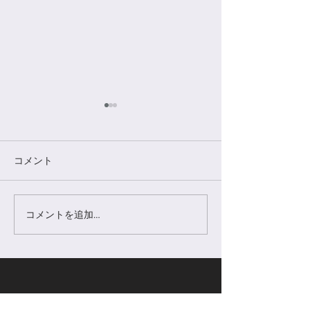
コメント
新年のご挨拶
冬季休業日のお
コメントを追加…