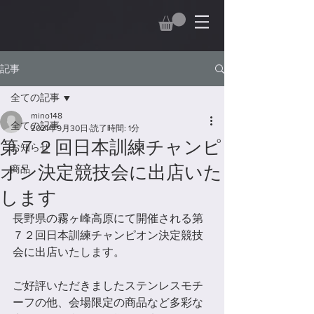
記事
全ての記事
mino148
全ての記事
2021年9月30日
読了時間: 1分
第７２回日本訓練チャンピ
お知らせ
オン決定競技会に出店いた
商品
します
長野県の霧ヶ峰高原にて開催される第
７２回日本訓練チャンピオン決定競技
会に出店いたします。
ご好評いただきましたステンレスモチ
ーフの他、会場限定の商品など多彩な