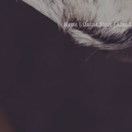
Home
｜
Online Store
｜
Line 