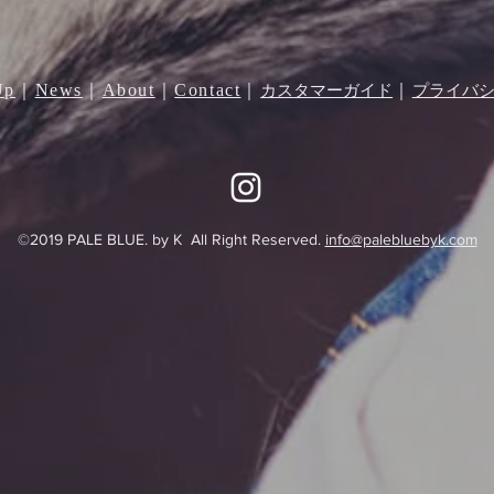
Up
｜
News
｜
About
｜
Contact
｜
｜
カスタマーガイド
プライバ
©︎2019 PALE BLUE. by K All Right Reserved.
info@palebluebyk.com