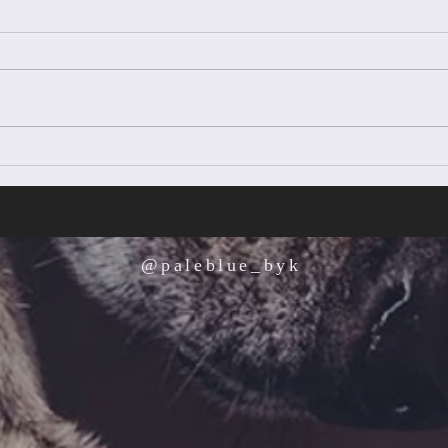
新年のご挨拶
冬季
@paleblue_byk