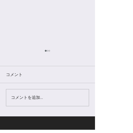
コメント
新年のご挨拶
冬季休業日のお
コメントを追加…