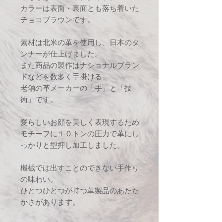
カラーは表面・裏面とも落ち着いた
チョコブラウンです。
素材は北米の革を使用し、日本のタ
ンナーが仕上げました。
また商品の製作はナショナルブラン
ドなどを数多く手掛ける
老舗の革メーカーの「手」と「技
術」です。
愛らしいお顔を美しく表現するため
モチーフに１０トンの圧力で革にし
っかりと型押し加工しました。
機械では出すことのできない手作り
の味わい。
ひとつひとつが持つ革製品のあたた
かさがあります。