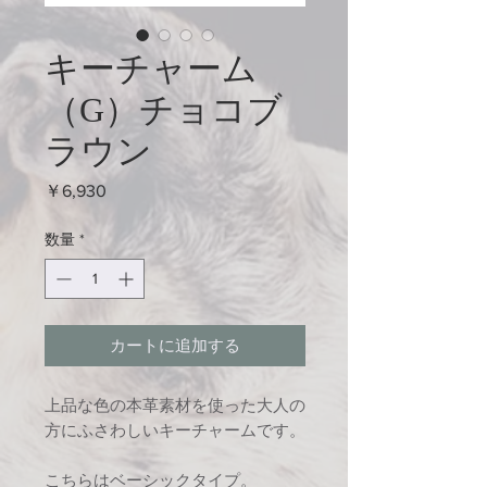
キーチャーム
（G）チョコブ
ラウン
価
￥6,930
格
数量
*
カートに追加する
上品な色の本革素材を使った大人の
方にふさわしいキーチャームです。
こちらはベーシックタイプ。