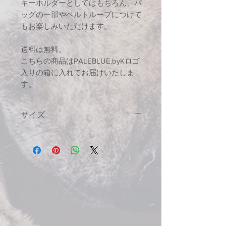
キーホルダーとしてはもちろん、バ
ッグの一部やベルトループにつけて
もお楽しみいただけます。
送料は無料。
こちらの商品はPALEBLUE.byKロゴ
入りの箱に入れてお届けいたしま
す。
サイズ
全長 約18cm
モチーフ 13cm×10cm
厚み 14mm（最大）