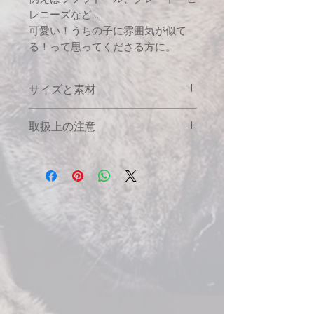
レニーズなど…
可愛い！うちの子に雰囲気が似て
る！って思ってくださる方に。
サイズと素材
寸 法：縦×横（約）105×80mm 厚
取扱上の注意
み5.0mm
紐長さ：連結部から（約）150mm
強い衝撃を与えると割れる恐れが
材 質：本体：アクリル樹脂／紐：フ
あります。
ァイバーコード
ティッシュペーパーなど紙製のも
ので拭くと細かな傷がつく恐れが
あります。汚れがついた場合は、
ぬるま湯または水を含ませた柔ら
かい布で拭いてください。
暑い夏の車内、強い直射日光の当
たる場所などに放置しないでくだ
さい。変形・変色の恐れがありま
す。