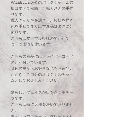
PALEBLUE.byK のバックチャームの
板はすべて熟練した職人さんの手作
りです。
職人さんが色を調合し、模様を描き
色を重ねて創り出す逸品はまさに芸
術品です。
こちらはマーブル模様のでかたで一
つ一つ表情が違います。
こちらの商品にはファイバーコード
の紐が付いています。
３色の中からお好きな色をお選びい
ただき、ご自分のオリジナルチャー
ムとしてお楽しみください。
愛らしいフェイスが目を惹くモチー
フです。
こちらは特に犬種を決めておりませ
ん。
例えばラブラドール、グレート・ピ