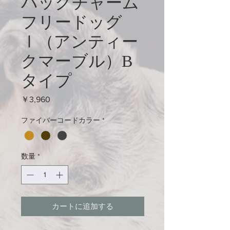
バックチャーム
フリードッグ
Ⅰ（アンティー
クマーブル）B
タイプ
価
￥3,960
格
ファイバーコードカラー
*
数量
*
カートに追加する