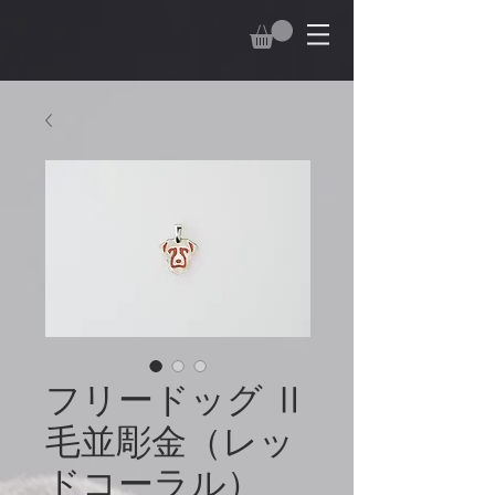
フリードッグ Ⅱ
毛並彫金（レッ
ドコーラル）