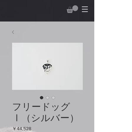
フリードッグ
Ⅰ（シルバー）
価
￥44,528